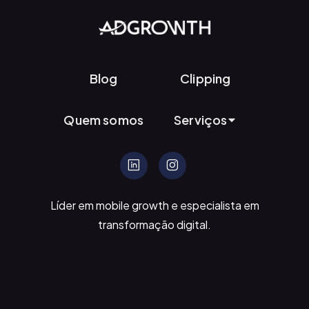
Blog
Clipping
Quem somos
Serviços
Mobile Growth
Mídia Programática
Líder em mobile growth e especialista em
Marketing de Influência
transformação digital.