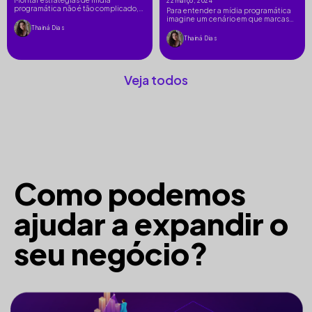
22 março, 2024
programática não é tão complicado,
Para entender a mídia programática
basta ter um bom planejamento.
imagine um cenário em que marcas
Desde […]
estão disputando um determinado […]
Thainá Dias
Thainá Dias
Veja todos
Como podemos
ajudar a expandir o
seu negócio?