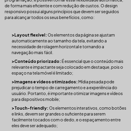
de forma mais eficiente e com redução de custos. O design
responsivo possui alguns princípios que devem ser seguidos
para alcançar todos os seus benefícios, como:
>Layout flexível:
Os elementos da página se ajustam
automaticamente ao tamanho da tela, evitando a
necessidade de rolagem horizontal e tornando a
navegação mais fácil.
>Conteúdo priorizado:
É essencial que o conteúdo mais
relevante e impactante seja colocado em destaque, pois o
espaço na tela móvel é limitado;
>Imagens e vídeos otimizados:
Mídia pesada pode
prejudicar o tempo de carregamento e a experiência do
usuário. Portanto, é importante otimizar imagens e vídeos
para dispositivos mobile;
>Touch-friendly:
Os elementos interativos, como botões
e links, devem ser grandes o suficiente para serem
facilmente tocados com o dedo, e o espaçamento entre
eles deve ser adequado;