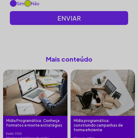
Sim
Não
Mais conteúdo
Mídia Programática: Conheça
Mídia programática:
formatos e monte estratégias
construindo campanhas de
forma eficiente
8 abril, 2024
Montar estratégias de mídia