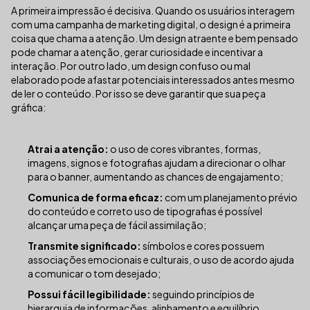
A primeira impressão é decisiva. Quando os usuários interagem
com uma campanha de marketing digital, o design é a primeira
coisa que chama a atenção. Um design atraente e bem pensado
pode chamar a atenção, gerar curiosidade e incentivar a
interação. Por outro lado, um design confuso ou mal
elaborado pode afastar potenciais interessados antes mesmo
de ler o conteúdo. Por isso se deve garantir que sua peça
gráfica:
Atrai a atenção:
o uso de cores vibrantes, formas,
imagens, signos e fotografias ajudam a direcionar o olhar
para o banner, aumentando as chances de engajamento;
Comunica de forma eficaz:
com um planejamento prévio
do conteúdo e correto uso de tipografias é possível
alcançar uma peça de fácil assimilação;
Transmite significado:
símbolos e cores possuem
associações emocionais e culturais, o uso de acordo ajuda
a comunicar o tom desejado;
Possui fácil legibilidade:
seguindo princípios de
hierarquia de informações, alinhamento e equilíbrio