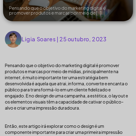
Pensando que o objetivo do marketing digital é
promover produtos e marcas por meio de […]
Ligia Soares | 25 outubro, 2023
Pensando que o objetivo do marketing digital é promover
produtos e marcas por meio de mídias, principalmente na
internet, é muito importante ter uma estratégia bem
desenvolvida é aquela que atrai, informa, converte e encanta o
público para transformá-lo em um cliente fidelizado e
engajado. E no design de uma campanha, a estética, o layout e
os elementos visuais têm a capacidade de cativar o público-
alvo e criar uma impressão duradoura.
Então, este artigo irá explorar como o design é um
componente importante para criar uma primeira impressão