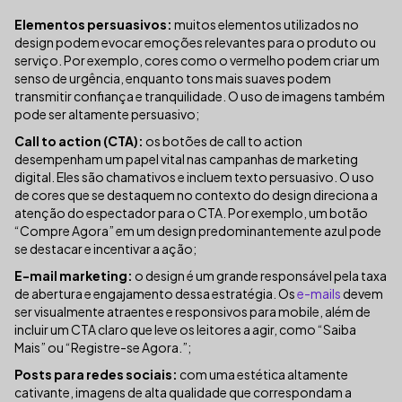
Elementos persuasivos:
muitos elementos utilizados no
design podem evocar emoções relevantes para o produto ou
serviço. Por exemplo, cores como o vermelho podem criar um
senso de urgência, enquanto tons mais suaves podem
transmitir confiança e tranquilidade. O uso de imagens também
pode ser altamente persuasivo;
Call to action (CTA):
os botões de call to action
desempenham um papel vital nas campanhas de marketing
digital. Eles são chamativos e incluem texto persuasivo. O uso
de cores que se destaquem no contexto do design direciona a
atenção do espectador para o CTA. Por exemplo, um botão
“Compre Agora” em um design predominantemente azul pode
se destacar e incentivar a ação;
E-mail marketing:
o design é um grande responsável pela taxa
de abertura e engajamento dessa estratégia. Os
e-mails
devem
ser visualmente atraentes e responsivos para mobile, além de
incluir um CTA claro que leve os leitores a agir, como “Saiba
Mais” ou “Registre-se Agora.”;
Posts para redes sociais:
com uma estética altamente
cativante, imagens de alta qualidade que correspondam a