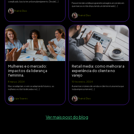
complicado, basta ter um bom planejamento. Desde […]
Para entender a mídia programática imagine um cenário em
que marcas estão disputando um determinado […]
Thainá Dias
Thainá Dias
Mulheres e o mercado:
Retail media: como melhorar a
impactos da liderança
experiência do cliente no
feminina.
varejo
8 março, 2024
15 fevereiro, 2024
Elas se adaptam, e vem se adaptando há anos, as
Aumentar o número de vendas e clientes é uma meta que
mulheres estão há décadas no […]
toda empresa tem em […]
Ligia Soares
Thainá Dias
Ver mais post do blog