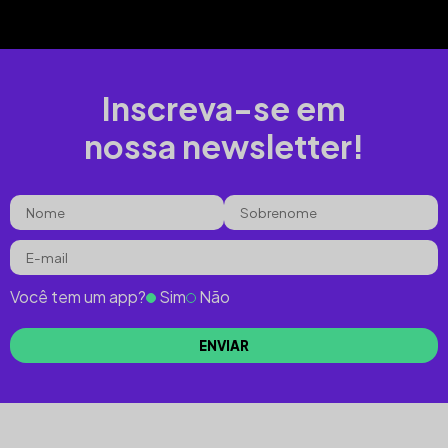
Inscreva-se em
nossa newsletter!
Você tem um app?
Sim
Não