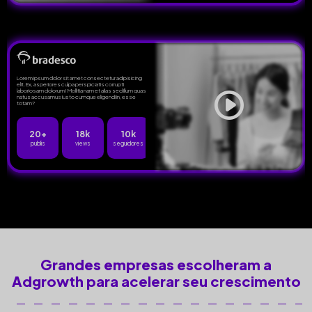
Lorem ipsum dolor sit amet consectetur adipisicing
elit. Ex, asperiores culpa perspiciatis corrupti
laboriosam dolorum! Mollitia nam et alias sed illum quasi
natus accusamus iusto cumque eligendi in, esse
totam?
20+
18k
10k
publis
views
seguidores
Grandes empresas escolheram a
Adgrowth para acelerar seu crescimento