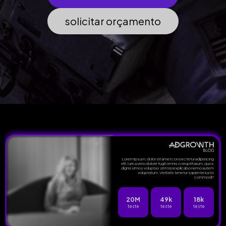
solicitar orçamento
Lorem ipsum, dolor sit amet consectetur adipisicing
elit. Iure a vero dolore fugit omnis corrupti harum, quos
dignissimos voluptas sint nisi explicabo nemo autem
voluptatum. Veritatis tenetur sapiente iusto
commodi?
20M
49k
18k
teste
teste
teste