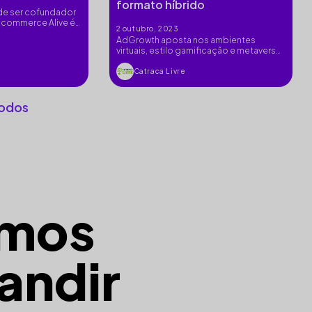
formato híbrido
 de ser cofundador
e commerce Alive é
2 outubro, 2023
dgrowth
AdGrowth aposta nos ambientes
m
virtuais, estilo gamificação e metaverso,
da Gather para manter equipe
conectada e prevê mais de R$500 mil
Catraca Livre
em redução de custos.
todos
mos
andir