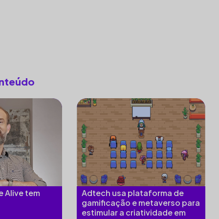
onteúdo
e Alive tem
Adtech usa plataforma de
gamificação e metaverso para
estimular a criatividade em