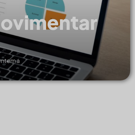
movimentar
entem a