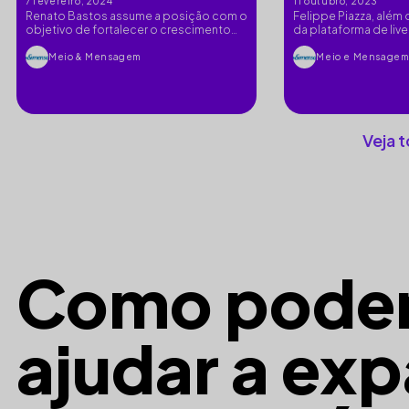
7 fevereiro, 2024
11 outubro, 2023
Renato Bastos assume a posição com o
Felippe Piazza, além
objetivo de fortalecer o crescimento
da plataforma de liv
do grupo no mercado publicitário
board member da A
Meio & Mensagem
Meio e Mensage
Veja 
Como pode
ajudar a exp