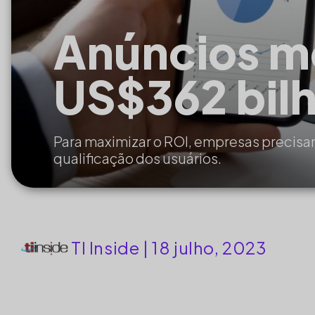
Anúncios m
US$362 bilh
Para maximizar o ROI, empresas precisa
qualificação dos usuários.
TI Inside
| 18 julho, 2023