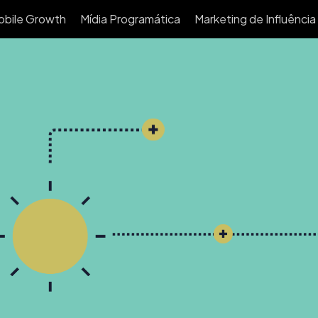
obile Growth
Mídia Programática
Marketing de Influência