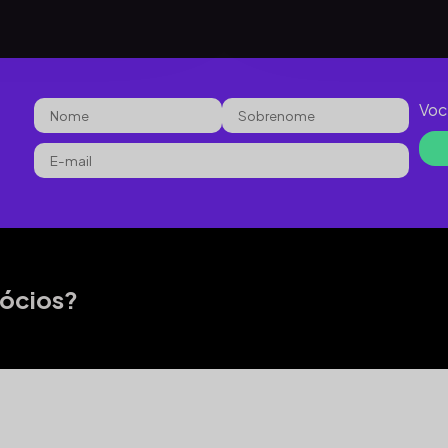
Voc
gócios?