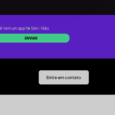
ê tem um app?
Sim
Não
Entre em contato